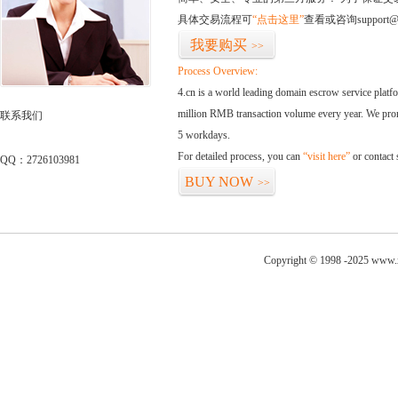
具体交易流程可
“点击这里”
查看或咨询support@
我要购买
>>
Process Overview:
4.cn is a world leading domain escrow service plat
million RMB transaction volume every year. We promi
联系我们
5 workdays.
For detailed process, you can
“visit here”
or contact
QQ：2726103981
BUY NOW
>>
Copyright © 1998 -2025 www.x